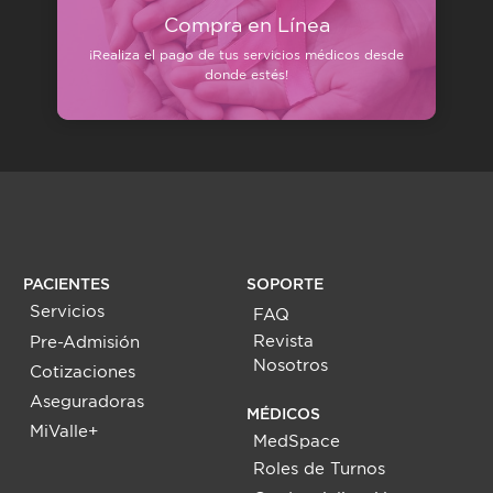
Compra en Línea
¡Realiza el pago de tus servicios médicos desde
donde estés!
PACIENTES
SOPORTE
Servicios
FAQ
Revista
Pre-Admisión
Nosotros
Cotizaciones
Aseguradoras
MÉDICOS
MiValle+
MedSpace
Roles de Turnos