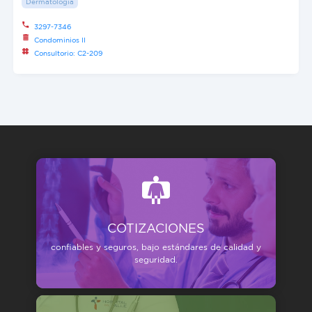
Dermatología
3297-7346
Condominios II
Consultorio: C2-209
COTIZACIONES
confiables y seguros, bajo estándares de calidad y
seguridad.