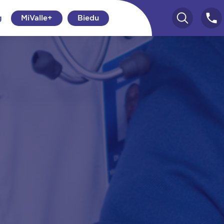
g
MiValle+
Biedu