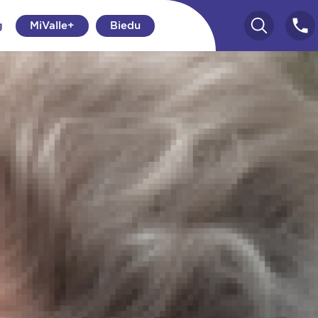
g
MiValle+
Biedu