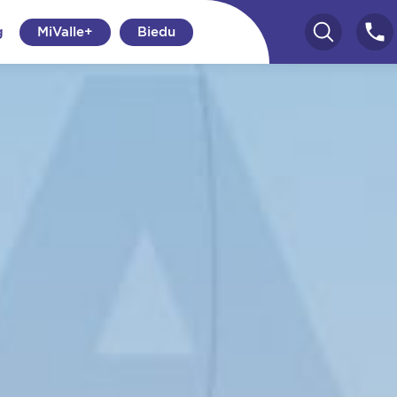
g
MiValle+
Biedu