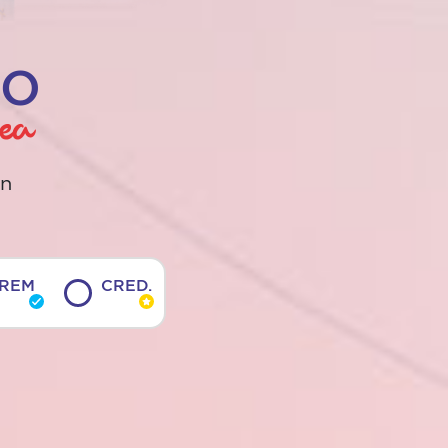
CO
en
REM
CRED.