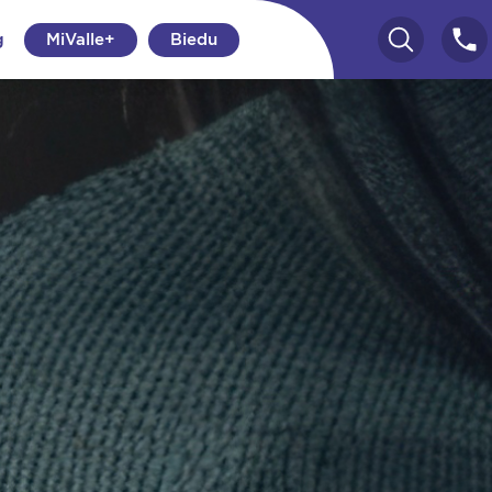
g
MiValle+
Biedu